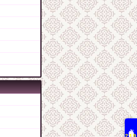
点击免费领取
219