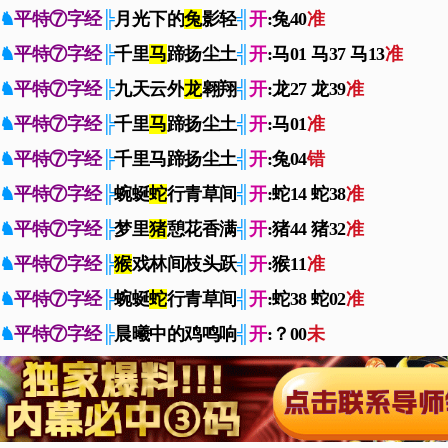
♞
平特⑦字经
╠
月光下的
兔
影轻
╣
开
:兔40
准
♞
平特⑦字经
╠
千里
马
蹄扬尘土
╣
开
:马01 马37 马13
准
♞
平特⑦字经
╠
九天云外
龙
翱翔
╣
开
:龙27 龙39
准
♞
平特⑦字经
╠
千里
马
蹄扬尘土
╣
开
:马01
准
♞
平特⑦字经
╠
千里马蹄扬尘土
╣
开
:兔04
错
♞
平特⑦字经
╠
蜿蜒
蛇
行青草间
╣
开
:蛇14 蛇38
准
♞
平特⑦字经
╠
梦里
猪
憩花香满
╣
开
:猪44 猪32
准
♞
平特⑦字经
╠
猴
戏林间枝头跃
╣
开
:猴11
准
♞
平特⑦字经
╠
蜿蜒
蛇
行青草间
╣
开
:蛇38 蛇02
准
♞
平特⑦字经
╠
晨曦中的鸡鸣响
╣
开
:？00
未