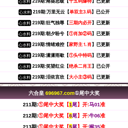
219期:南葵思暖【
十五码爆特
】已更新
心水料
219期:万里无云【
单双主3.码
】已公开
心水料
219期:狂气独尊【
三期内必开
】已更新
心水料
219期:朝夕盼兮【
①肖加②码
】已更新
心水料
219期:情绪难控【
家野主⒈肖
】已更新
心水料
219期:潇潇雨歇【
①头中特码
】已更新
心水料
219期:笑望红尘【
绝杀二肖王
】已公开
心水料
219期:泪依言欣【
大小主③码
】已更新
心水料
六合皇
696967.com
①尾中大奖
211期:
①尾中大奖【
1
尾
】开:
马01
准
212期:
①尾中大奖【
6
尾
】开:
牛06
准
213期:
①尾中大奖【
5
尾
】开:
猴35
准