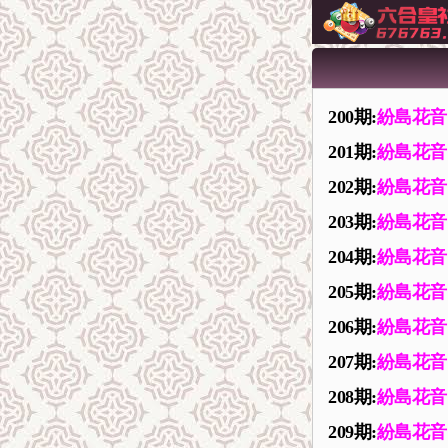
200期:
紛島花音
201期:
紛島花音
202期:
紛島花音
203期:
紛島花音
204期:
紛島花音
205期:
紛島花音
206期:
紛島花音
207期:
紛島花音
208期:
紛島花音
209期:
紛島花音