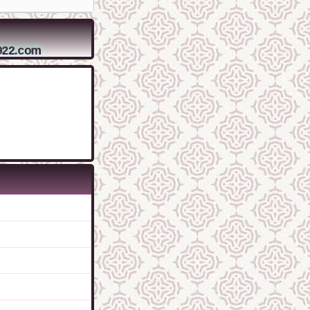
922.com